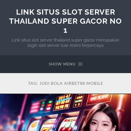
LINK SITUS SLOT SERVER
THAILAND SUPER GACOR NO
1
Link situs slot server thailand super gacor merupakan
login slot server luar resmi terpercaya
SHOW MENU
TAG:
JUDI BOLA AIRBET88 MOBILE