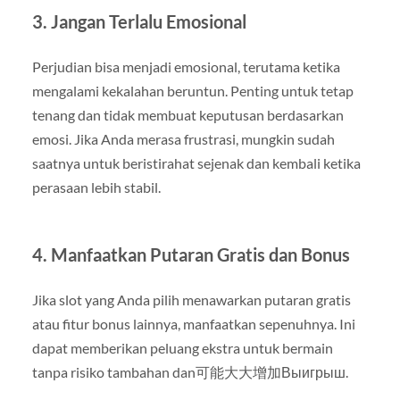
3. Jangan Terlalu Emosional
Perjudian bisa menjadi emosional, terutama ketika
mengalami kekalahan beruntun. Penting untuk tetap
tenang dan tidak membuat keputusan berdasarkan
emosi. Jika Anda merasa frustrasi, mungkin sudah
saatnya untuk beristirahat sejenak dan kembali ketika
perasaan lebih stabil.
4. Manfaatkan Putaran Gratis dan Bonus
Jika slot yang Anda pilih menawarkan putaran gratis
atau fitur bonus lainnya, manfaatkan sepenuhnya. Ini
dapat memberikan peluang ekstra untuk bermain
tanpa risiko tambahan dan可能大大增加Выигрыш.