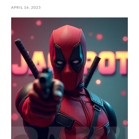
APRIL 16, 2025