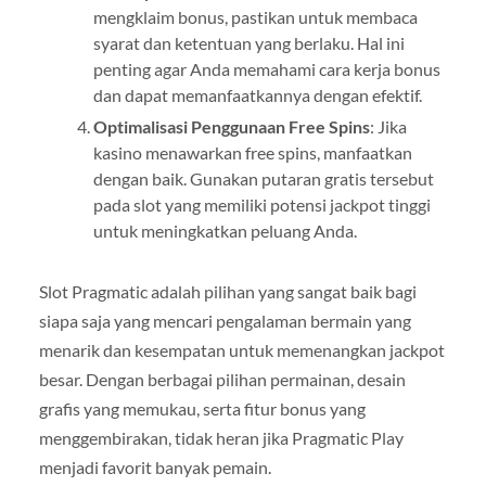
mengklaim bonus, pastikan untuk membaca
syarat dan ketentuan yang berlaku. Hal ini
penting agar Anda memahami cara kerja bonus
dan dapat memanfaatkannya dengan efektif.
Optimalisasi Penggunaan Free Spins
: Jika
kasino menawarkan free spins, manfaatkan
dengan baik. Gunakan putaran gratis tersebut
pada slot yang memiliki potensi jackpot tinggi
untuk meningkatkan peluang Anda.
Slot Pragmatic adalah pilihan yang sangat baik bagi
siapa saja yang mencari pengalaman bermain yang
menarik dan kesempatan untuk memenangkan jackpot
besar. Dengan berbagai pilihan permainan, desain
grafis yang memukau, serta fitur bonus yang
menggembirakan, tidak heran jika Pragmatic Play
menjadi favorit banyak pemain.