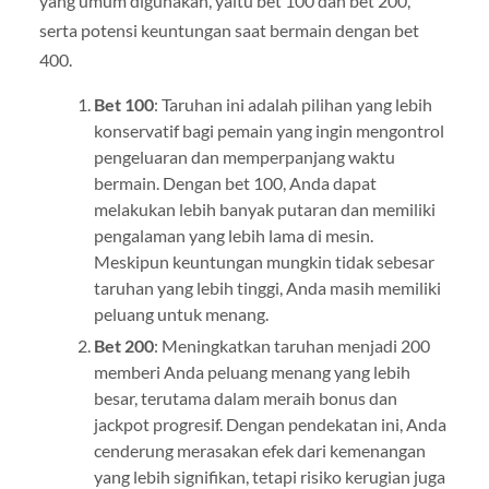
yang umum digunakan, yaitu bet 100 dan bet 200,
serta potensi keuntungan saat bermain dengan bet
400.
Bet 100
: Taruhan ini adalah pilihan yang lebih
konservatif bagi pemain yang ingin mengontrol
pengeluaran dan memperpanjang waktu
bermain. Dengan bet 100, Anda dapat
melakukan lebih banyak putaran dan memiliki
pengalaman yang lebih lama di mesin.
Meskipun keuntungan mungkin tidak sebesar
taruhan yang lebih tinggi, Anda masih memiliki
peluang untuk menang.
Bet 200
: Meningkatkan taruhan menjadi 200
memberi Anda peluang menang yang lebih
besar, terutama dalam meraih bonus dan
jackpot progresif. Dengan pendekatan ini, Anda
cenderung merasakan efek dari kemenangan
yang lebih signifikan, tetapi risiko kerugian juga