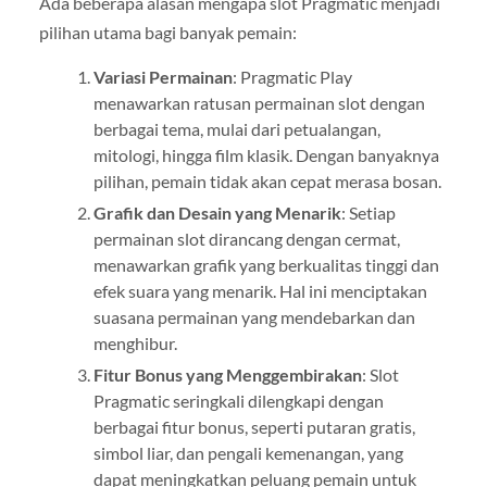
Ada beberapa alasan mengapa slot Pragmatic menjadi
pilihan utama bagi banyak pemain:
Variasi Permainan
: Pragmatic Play
menawarkan ratusan permainan slot dengan
berbagai tema, mulai dari petualangan,
mitologi, hingga film klasik. Dengan banyaknya
pilihan, pemain tidak akan cepat merasa bosan.
Grafik dan Desain yang Menarik
: Setiap
permainan slot dirancang dengan cermat,
menawarkan grafik yang berkualitas tinggi dan
efek suara yang menarik. Hal ini menciptakan
suasana permainan yang mendebarkan dan
menghibur.
Fitur Bonus yang Menggembirakan
: Slot
Pragmatic seringkali dilengkapi dengan
berbagai fitur bonus, seperti putaran gratis,
simbol liar, dan pengali kemenangan, yang
dapat meningkatkan peluang pemain untuk