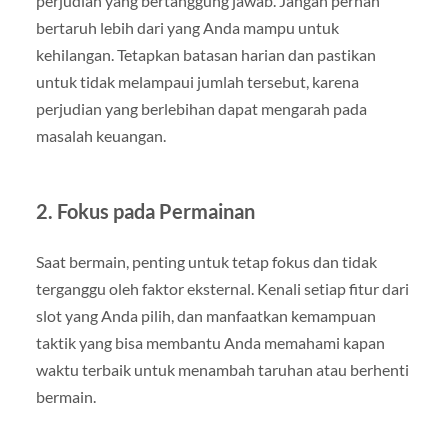
perjudian yang bertanggung jawab. Jangan pernah
bertaruh lebih dari yang Anda mampu untuk
kehilangan. Tetapkan batasan harian dan pastikan
untuk tidak melampaui jumlah tersebut, karena
perjudian yang berlebihan dapat mengarah pada
masalah keuangan.
2. Fokus pada Permainan
Saat bermain, penting untuk tetap fokus dan tidak
terganggu oleh faktor eksternal. Kenali setiap fitur dari
slot yang Anda pilih, dan manfaatkan kemampuan
taktik yang bisa membantu Anda memahami kapan
waktu terbaik untuk menambah taruhan atau berhenti
bermain.