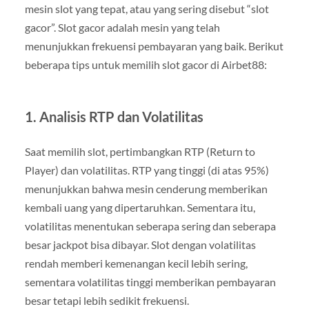
mesin slot yang tepat, atau yang sering disebut “slot
gacor”. Slot gacor adalah mesin yang telah
menunjukkan frekuensi pembayaran yang baik. Berikut
beberapa tips untuk memilih slot gacor di Airbet88:
1. Analisis RTP dan Volatilitas
Saat memilih slot, pertimbangkan RTP (Return to
Player) dan volatilitas. RTP yang tinggi (di atas 95%)
menunjukkan bahwa mesin cenderung memberikan
kembali uang yang dipertaruhkan. Sementara itu,
volatilitas menentukan seberapa sering dan seberapa
besar jackpot bisa dibayar. Slot dengan volatilitas
rendah memberi kemenangan kecil lebih sering,
sementara volatilitas tinggi memberikan pembayaran
besar tetapi lebih sedikit frekuensi.