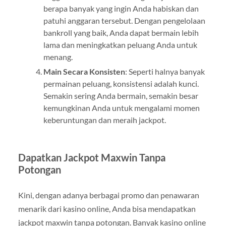
berapa banyak yang ingin Anda habiskan dan
patuhi anggaran tersebut. Dengan pengelolaan
bankroll yang baik, Anda dapat bermain lebih
lama dan meningkatkan peluang Anda untuk
menang.
Main Secara Konsisten
: Seperti halnya banyak
permainan peluang, konsistensi adalah kunci.
Semakin sering Anda bermain, semakin besar
kemungkinan Anda untuk mengalami momen
keberuntungan dan meraih jackpot.
Dapatkan Jackpot Maxwin Tanpa
Potongan
Kini, dengan adanya berbagai promo dan penawaran
menarik dari kasino online, Anda bisa mendapatkan
jackpot maxwin tanpa potongan. Banyak kasino online