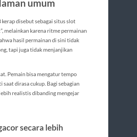
galaman umum
kerap disebut sebagai situs slot
t”, melainkan karena ritme permainan
hwa hasil permainan di sini tidak
ng, tapi juga tidak menjanjikan
ehat. Pemain bisa mengatur tempo
 saat dirasa cukup. Bagi sebagian
 lebih realistis dibanding mengejar
acor secara lebih