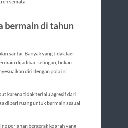
tren semata.
a bermain di tahun
kin santai. Banyak yang tidak lagi
ermain dijadikan selingan, bukan
yesuaikan diri dengan pola ini
 karena tidak terlalu agresif dari
a diberi ruang untuk bermain sesuai
line perlahan bergerak ke arah yang