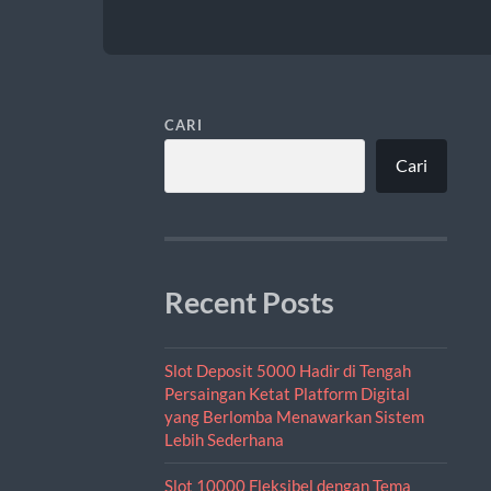
CARI
Cari
Recent Posts
Slot Deposit 5000 Hadir di Tengah
Persaingan Ketat Platform Digital
yang Berlomba Menawarkan Sistem
Lebih Sederhana
Slot 10000 Fleksibel dengan Tema