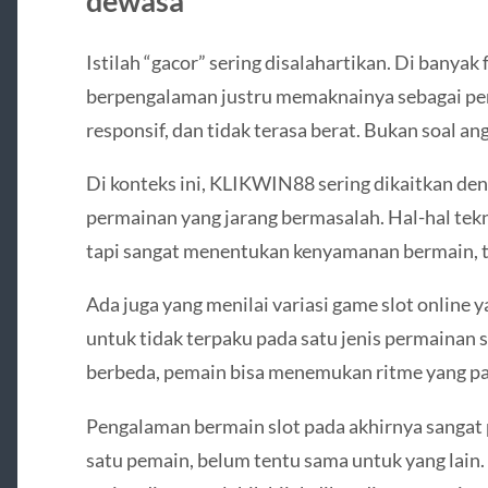
dewasa
Istilah “gacor” sering disalahartikan. Di banyak
berpengalaman justru memaknainya sebagai per
responsif, dan tidak terasa berat. Bukan soal an
Di konteks ini, KLIKWIN88 sering dikaitkan den
permainan yang jarang bermasalah. Hal-hal tekn
tapi sangat menentukan kenyamanan bermain, t
Ada juga yang menilai variasi game slot onlin
untuk tidak terpaku pada satu jenis permainan
berbeda, pemain bisa menemukan ritme yang pal
Pengalaman bermain slot pada akhirnya sangat p
satu pemain, belum tentu sama untuk yang lain.