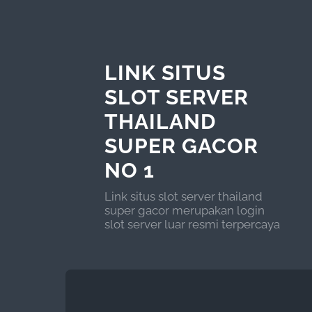
LINK SITUS
SLOT SERVER
THAILAND
SUPER GACOR
NO 1
Link situs slot server thailand
super gacor merupakan login
slot server luar resmi terpercaya