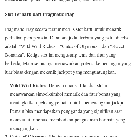
Slot Terbaru dari Pragmatic Play
Pragmatic Play secara teratur merilis slot baru untuk menarik
perhatian para pemain. Di antara judul terbaru yang patut dicoba
adalah “Wild Wild Riches”, “Gates of Olympus”, dan “Sweet
Bonanza”. Ketiga slot ini mengusung tema dan fitur yang
berbeda, tetapi semuanya menawarkan potensi kemenangan yang
luar biasa dengan mekanik jackpot yang menguntungkan.
Wild Wild Riches
: Dengan nuansa Irlandia, slot ini
menawarkan simbol-simbol menarik dan fitur bonus yang
meningkatkan peluang pemain untuk memenangkan jackpot.
Pemain bisa mendapatkan pengganda yang signifikan saat
memicu fitur bonus, memberikan pengalaman bermain yang
menegangkan.
Gates of Olympus
: Slot ini membawa pemain ke dunia