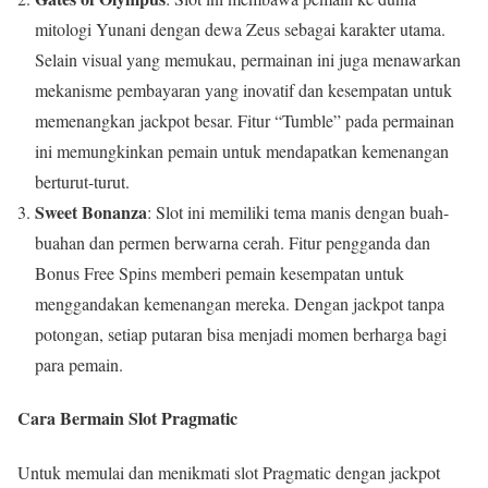
mitologi Yunani dengan dewa Zeus sebagai karakter utama.
Selain visual yang memukau, permainan ini juga menawarkan
mekanisme pembayaran yang inovatif dan kesempatan untuk
memenangkan jackpot besar. Fitur “Tumble” pada permainan
ini memungkinkan pemain untuk mendapatkan kemenangan
berturut-turut.
Sweet Bonanza
: Slot ini memiliki tema manis dengan buah-
buahan dan permen berwarna cerah. Fitur pengganda dan
Bonus Free Spins memberi pemain kesempatan untuk
menggandakan kemenangan mereka. Dengan jackpot tanpa
potongan, setiap putaran bisa menjadi momen berharga bagi
para pemain.
Cara Bermain Slot Pragmatic
Untuk memulai dan menikmati slot Pragmatic dengan jackpot