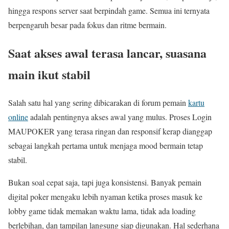
hingga respons server saat berpindah game. Semua ini ternyata
berpengaruh besar pada fokus dan ritme bermain.
Saat akses awal terasa lancar, suasana
main ikut stabil
Salah satu hal yang sering dibicarakan di forum pemain
kartu
online
adalah pentingnya akses awal yang mulus. Proses Login
MAUPOKER yang terasa ringan dan responsif kerap dianggap
sebagai langkah pertama untuk menjaga mood bermain tetap
stabil.
Bukan soal cepat saja, tapi juga konsistensi. Banyak pemain
digital poker mengaku lebih nyaman ketika proses masuk ke
lobby game tidak memakan waktu lama, tidak ada loading
berlebihan, dan tampilan langsung siap digunakan. Hal sederhana