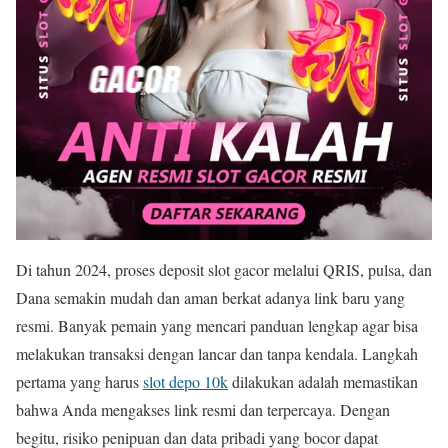
Di tahun 2024, proses deposit slot gacor melalui QRIS, pulsa, dan
Dana semakin mudah dan aman berkat adanya link baru yang
resmi. Banyak pemain yang mencari panduan lengkap agar bisa
melakukan transaksi dengan lancar dan tanpa kendala. Langkah
pertama yang harus
slot depo 10k
dilakukan adalah memastikan
bahwa Anda mengakses link resmi dan terpercaya. Dengan
begitu, risiko penipuan dan data pribadi yang bocor dapat