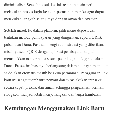
diminimalisir. Setelah masuk ke link resmi, pemain perlu
melakukan proses login ke akun permainan mereka agar dapat
melakukan langkah selanjutnya dengan aman dan nyaman.
Setelah masuk ke dalam platform, pilih menu deposit dan
tentukan metode pembayaran yang diinginkan, seperti QRIS,
pulsa, atau Dana. Pastikan mengikuti instruksi yang diberikan,
misalnya scan QRIS dengan aplikasi pembayaran digital,
memasukkan nomor pulsa sesuai petunjuk, atau login ke akun
Dana. Proses ini biasanya berlangsung dalam hitungan menit dan
saldo akan otomatis masuk ke akun permainan. Penggunaan link
baru ini sangat membantu pemain dalam melakukan transaksi
secara cepat, praktis, dan aman, sehingga pengalaman bermain
slot gacor menjadi lebih menyenangkan dan tanpa hambatan.
Keuntungan Menggunakan Link Baru