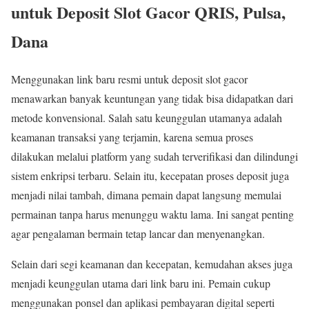
untuk Deposit Slot Gacor QRIS, Pulsa,
Dana
Menggunakan link baru resmi untuk deposit slot gacor
menawarkan banyak keuntungan yang tidak bisa didapatkan dari
metode konvensional. Salah satu keunggulan utamanya adalah
keamanan transaksi yang terjamin, karena semua proses
dilakukan melalui platform yang sudah terverifikasi dan dilindungi
sistem enkripsi terbaru. Selain itu, kecepatan proses deposit juga
menjadi nilai tambah, dimana pemain dapat langsung memulai
permainan tanpa harus menunggu waktu lama. Ini sangat penting
agar pengalaman bermain tetap lancar dan menyenangkan.
Selain dari segi keamanan dan kecepatan, kemudahan akses juga
menjadi keunggulan utama dari link baru ini. Pemain cukup
menggunakan ponsel dan aplikasi pembayaran digital seperti