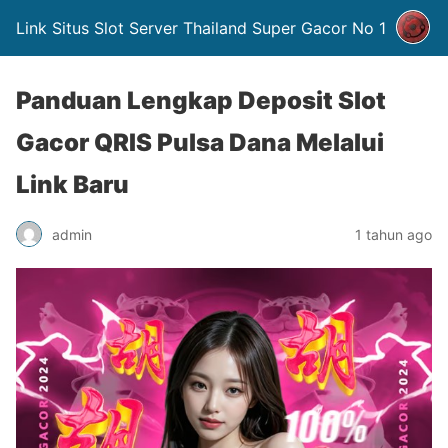
Link Situs Slot Server Thailand Super Gacor No 1
Panduan Lengkap Deposit Slot
Gacor QRIS Pulsa Dana Melalui
Link Baru
admin
1 tahun ago