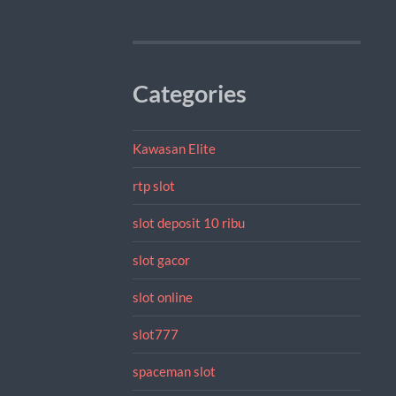
Categories
Kawasan Elite
rtp slot
slot deposit 10 ribu
slot gacor
slot online
slot777
spaceman slot