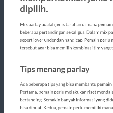
dipilih.
Mix parlay adalah jenis taruhan di mana pemai
beberapa pertandingan sekaligus. Dalam mix par
seperti over under dan handicap. Pemain perlu
tersebut agar bisa memilih kombinasi tim yang t
Tips menang parlay
Ada beberapa tips yang bisa membantu pemai
Pertama, pemain perlu melakukan riset mendal
bertanding. Semakin banyak informasi yang did
bisa dibuat. Kedua, pemain perlu memiliki mana