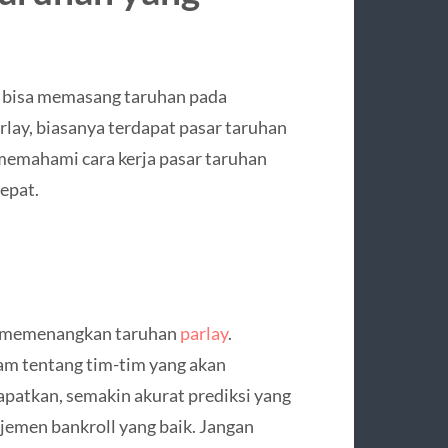
n bisa memasang taruhan pada
lay, biasanya terdapat pasar taruhan
 memahami cara kerja pasar taruhan
epat.
n memenangkan taruhan
parlay
.
am tentang tim-tim yang akan
apatkan, semakin akurat prediksi yang
jemen bankroll yang baik. Jangan