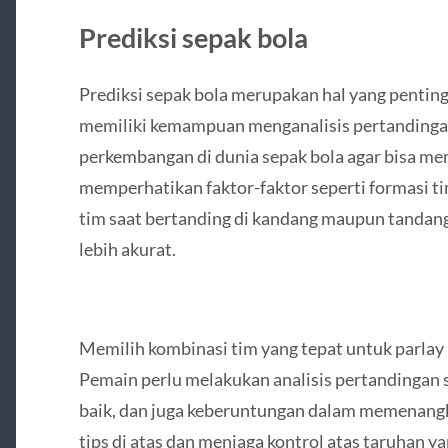
Prediksi sepak bola
Prediksi sepak bola merupakan hal yang pentin
memiliki kemampuan menganalisis pertandingan
perkembangan di dunia sepak bola agar bisa me
memperhatikan faktor-faktor seperti formasi t
tim saat bertanding di kandang maupun tandan
lebih akurat.
Memilih kombinasi tim yang tepat untuk parla
Pemain perlu melakukan analisis pertandingan se
baik, dan juga keberuntungan dalam memenangk
tips di atas dan menjaga kontrol atas taruhan y