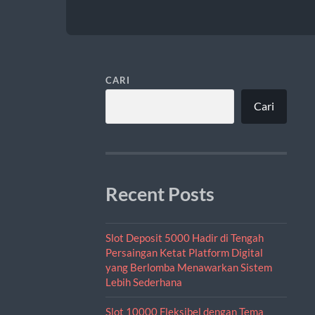
CARI
Cari
Recent Posts
Slot Deposit 5000 Hadir di Tengah
Persaingan Ketat Platform Digital
yang Berlomba Menawarkan Sistem
Lebih Sederhana
Slot 10000 Fleksibel dengan Tema