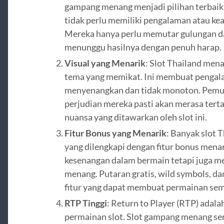
gampang menang menjadi pilihan terbaik
tidak perlu memiliki pengalaman atau ke
Mereka hanya perlu memutar gulungan d
menunggu hasilnya dengan penuh harap.
Visual yang Menarik
: Slot Thailand me
tema yang memikat. Ini membuat pengal
menyenangkan dan tidak monoton. Pemul
perjudian mereka pasti akan merasa terta
nuansa yang ditawarkan oleh slot ini.
Fitur Bonus yang Menarik
: Banyak slot 
yang dilengkapi dengan fitur bonus menar
kesenangan dalam bermain tetapi juga 
menang. Putaran gratis, wild symbols, da
fitur yang dapat membuat permainan se
RTP Tinggi
: Return to Player (RTP) adal
permainan slot. Slot gampang menang ser