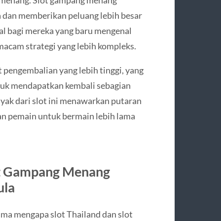
menang. Slot gampang menang
a dan memberikan peluang lebih besar
al bagi mereka yang baru mengenal
macam strategi yang lebih kompleks.
 pengembalian yang lebih tinggi, yang
ntuk mendapatkan kembali sebagian
nyak dari slot ini menawarkan putaran
an pemain untuk bermain lebih lama
ot Gampang Menang
ula
tama mengapa slot Thailand dan slot