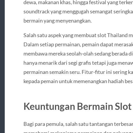
dewa, makanan khas, hingga festival yang terken
soundtrack yang menggugah semangat seringkal
bermain yang menyenangkan.
Salah satu aspek yang membuat slot Thailand m
Dalam setiap permainan, pemain dapat merasak
membawa mereka seolah-olah sedang berada di ne
hanya menarik dari segi grafis tetapi juga men
permainan semakin seru. Fitur-fitur ini sering
kepada pemain untuk memenangkan hadiah bes
Keuntungan Bermain Slo
Bagi para pemula, salah satu tantangan terbesa