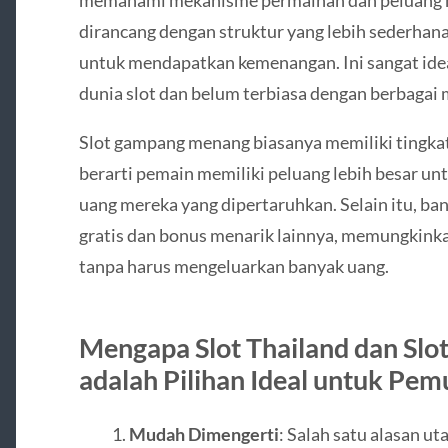
memahami mekanisme permainan dan peluang 
dirancang dengan struktur yang lebih sederhan
untuk mendapatkan kemenangan. Ini sangat ide
dunia slot dan belum terbiasa dengan berbagai 
Slot gampang menang biasanya memiliki tingkat
berarti pemain memiliki peluang lebih besar u
uang mereka yang dipertaruhkan. Selain itu, ba
gratis dan bonus menarik lainnya, memungkink
tanpa harus mengeluarkan banyak uang.
Mengapa Slot Thailand dan Sl
adalah Pilihan Ideal untuk Pem
Mudah Dimengerti
: Salah satu alasan u