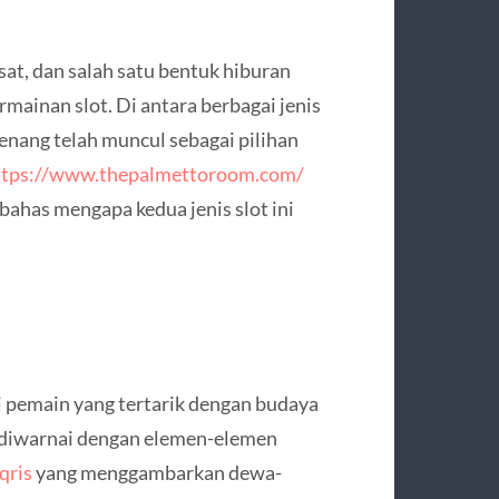
at, dan salah satu bentuk hiburan
rmainan slot. Di antara berbagai jenis
menang telah muncul sebagai pilihan
ttps://www.thepalmettoroom.com/
ahas mengapa kedua jenis slot ini
gi pemain yang tertarik dengan budaya
ni diwarnai dengan elemen-elemen
qris
yang menggambarkan dewa-