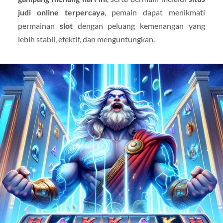
judi online terpercaya
, pemain dapat menikmati
permainan
slot
dengan peluang kemenangan yang
lebih stabil, efektif, dan menguntungkan.