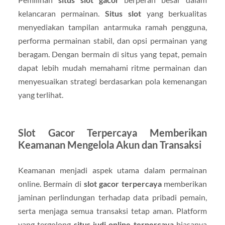
kelancaran permainan.
Situs slot
yang berkualitas
menyediakan tampilan antarmuka ramah pengguna,
performa permainan stabil, dan opsi permainan yang
beragam. Dengan bermain di situs yang tepat, pemain
dapat lebih mudah memahami ritme permainan dan
menyesuaikan strategi berdasarkan pola kemenangan
yang terlihat.
Slot Gacor Terpercaya Memberikan
Keamanan Mengelola Akun dan Transaksi
Keamanan menjadi aspek utama dalam permainan
online. Bermain di
slot gacor terpercaya
memberikan
jaminan perlindungan terhadap data pribadi pemain,
serta menjaga semua transaksi tetap aman. Platform
yang tergolong
situs judi online terpercaya
biasanya