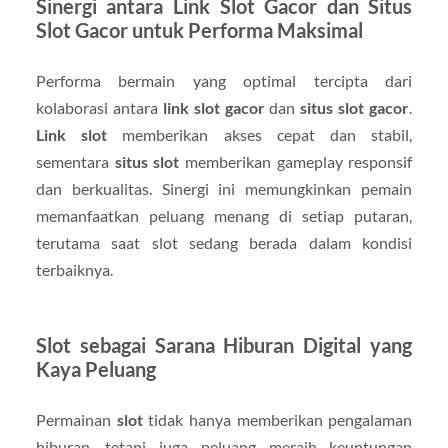
Sinergi antara Link Slot Gacor dan Situs
Slot Gacor untuk Performa Maksimal
Performa bermain yang optimal tercipta dari
kolaborasi antara
link slot gacor
dan
situs slot gacor
.
Link slot
memberikan akses cepat dan stabil,
sementara
situs slot
memberikan gameplay responsif
dan berkualitas. Sinergi ini memungkinkan pemain
memanfaatkan peluang menang di setiap putaran,
terutama saat slot sedang berada dalam kondisi
terbaiknya.
Slot sebagai Sarana Hiburan Digital yang
Kaya Peluang
Permainan
slot
tidak hanya memberikan pengalaman
hiburan, tetapi juga peluang meraih keuntungan