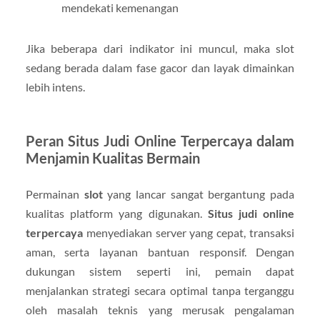
mendekati kemenangan
Jika beberapa dari indikator ini muncul, maka slot
sedang berada dalam fase gacor dan layak dimainkan
lebih intens.
Peran Situs Judi Online Terpercaya dalam
Menjamin Kualitas Bermain
Permainan
slot
yang lancar sangat bergantung pada
kualitas platform yang digunakan.
Situs judi online
terpercaya
menyediakan server yang cepat, transaksi
aman, serta layanan bantuan responsif. Dengan
dukungan sistem seperti ini, pemain dapat
menjalankan strategi secara optimal tanpa terganggu
oleh masalah teknis yang merusak pengalaman