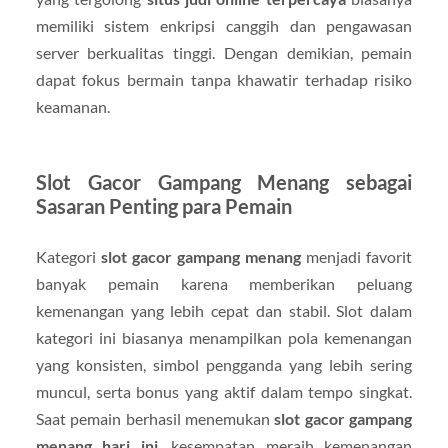
memiliki sistem enkripsi canggih dan pengawasan
server berkualitas tinggi. Dengan demikian, pemain
dapat fokus bermain tanpa khawatir terhadap risiko
keamanan.
Slot Gacor Gampang Menang sebagai
Sasaran Penting para Pemain
Kategori
slot gacor gampang menang
menjadi favorit
banyak pemain karena memberikan peluang
kemenangan yang lebih cepat dan stabil. Slot dalam
kategori ini biasanya menampilkan pola kemenangan
yang konsisten, simbol pengganda yang lebih sering
muncul, serta bonus yang aktif dalam tempo singkat.
Saat pemain berhasil menemukan
slot gacor gampang
menang hari ini
, kesempatan meraih kemenangan