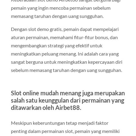
pemain yang ingin mencoba permainan sebelum
memasang taruhan dengan uang sungguhan.
Dengan slot demo gratis, pemain dapat mempelajari
aturan permainan, memahami fitur-fitur bonus, dan
mengembangkan strategi yang efektif untuk
meningkatkan peluang menang. Ini adalah cara yang
sangat berguna untuk meningkatkan kepercayaan diri
sebelum memasang taruhan dengan uang sungguhan.
Slot online mudah menang juga merupakan
salah satu keunggulan dari permainan yang
ditawarkan oleh Airbet88.
Meskipun keberuntungan tetap menjadi faktor
penting dalam permainan slot, pemain yang memiliki