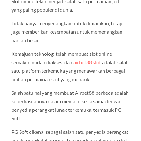
Slot online telah menjadi salah satu permainan judi
yang paling populer di dunia.
Tidak hanya menyenangkan untuk dimainkan, tetapi
juga memberikan kesempatan untuk memenangkan
hadiah besar.
Kemajuan teknologi telah membuat slot online
semakin mudah diakses, dan
airbet88 slot
adalah salah
satu platform terkemuka yang menawarkan berbagai
pilihan permainan slot yang menarik.
Salah satu hal yang membuat Airbet88 berbeda adalah
keberhasilannya dalam menjalin kerja sama dengan
penyedia perangkat lunak terkemuka, termasuk PG
Soft.
PG Soft dikenal sebagai salah satu penyedia perangkat
lunak terbaik dalam industri perjudian online, dan slot