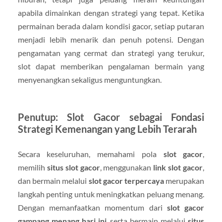
apabila dimainkan dengan strategi yang tepat. Ketika
permainan berada dalam kondisi gacor, setiap putaran
menjadi lebih menarik dan penuh potensi. Dengan
pengamatan yang cermat dan strategi yang terukur,
slot dapat memberikan pengalaman bermain yang
menyenangkan sekaligus menguntungkan.
Penutup: Slot Gacor sebagai Fondasi
Strategi Kemenangan yang Lebih Terarah
Secara keseluruhan, memahami pola
slot gacor
,
memilih
situs slot gacor
, menggunakan
link slot gacor
,
dan bermain melalui
slot gacor terpercaya
merupakan
langkah penting untuk meningkatkan peluang menang.
Dengan memanfaatkan momentum dari
slot gacor
gampang menang hari ini
, serta bermain melalui
situs