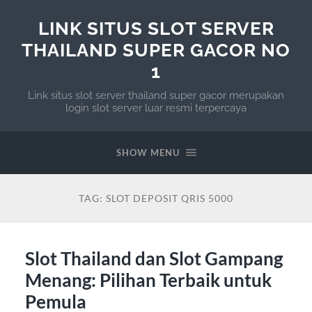
LINK SITUS SLOT SERVER
THAILAND SUPER GACOR NO
1
Link situs slot server thailand super gacor merupakan
login slot server luar resmi terpercaya
SHOW MENU
TAG:
SLOT DEPOSIT QRIS 5000
Slot Thailand dan Slot Gampang
Menang: Pilihan Terbaik untuk
Pemula