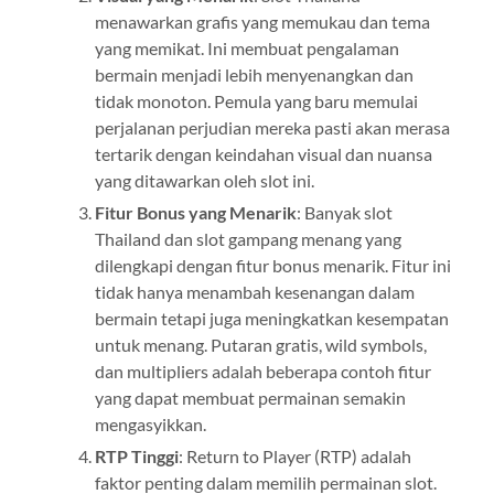
menawarkan grafis yang memukau dan tema
yang memikat. Ini membuat pengalaman
bermain menjadi lebih menyenangkan dan
tidak monoton. Pemula yang baru memulai
perjalanan perjudian mereka pasti akan merasa
tertarik dengan keindahan visual dan nuansa
yang ditawarkan oleh slot ini.
Fitur Bonus yang Menarik
: Banyak slot
Thailand dan slot gampang menang yang
dilengkapi dengan fitur bonus menarik. Fitur ini
tidak hanya menambah kesenangan dalam
bermain tetapi juga meningkatkan kesempatan
untuk menang. Putaran gratis, wild symbols,
dan multipliers adalah beberapa contoh fitur
yang dapat membuat permainan semakin
mengasyikkan.
RTP Tinggi
: Return to Player (RTP) adalah
faktor penting dalam memilih permainan slot.