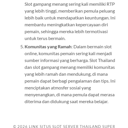
Slot gampang menang sering kali memiliki RTP
yang lebih tinggi, memberikan pemula peluang
lebih baik untuk mendapatkan keuntungan. Ini
membantu meningkatkan kepercayaan diri
pemain, sehingga mereka lebih termotivasi
untuk terus bermain.
Komunitas yang Ramah
: Dalam bermain slot
online, komunitas pemain sering kali menjadi
sumber informasi yang berharga. Slot Thailand
dan slot gampang menang memiliki komunitas
yang lebih ramah dan mendukung, di mana
pemain dapat berbagi pengalaman dan tips. Ini
menciptakan atmosfer sosial yang
menyenangkan, di mana pemula dapat merasa
diterima dan didukung saat mereka belajar.
© 2026
LINK SITUS SLOT SERVER THAILAND SUPER