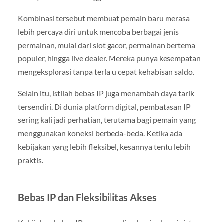
Kombinasi tersebut membuat pemain baru merasa
lebih percaya diri untuk mencoba berbagai jenis
permainan, mulai dari slot gacor, permainan bertema
populer, hingga live dealer. Mereka punya kesempatan
mengeksplorasi tanpa terlalu cepat kehabisan saldo.
Selain itu, istilah bebas IP juga menambah daya tarik
tersendiri. Di dunia platform digital, pembatasan IP
sering kali jadi perhatian, terutama bagi pemain yang
menggunakan koneksi berbeda-beda. Ketika ada
kebijakan yang lebih fleksibel, kesannya tentu lebih
praktis.
Bebas IP dan Fleksibilitas Akses