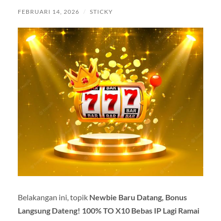
FEBRUARI 14, 2026
/
STICKY
Belakangan ini, topik
Newbie Baru Datang, Bonus
Langsung Dateng! 100% TO X10 Bebas IP Lagi Ramai