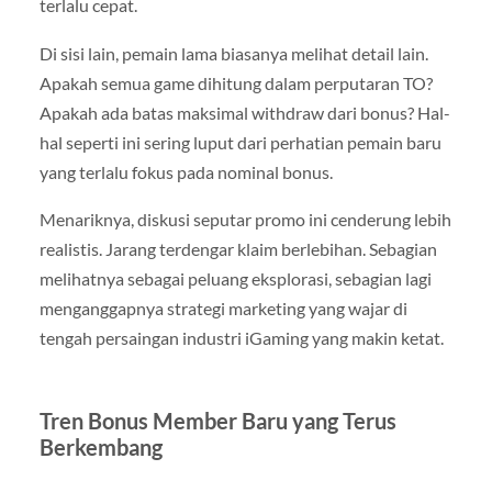
terlalu cepat.
Di sisi lain, pemain lama biasanya melihat detail lain.
Apakah semua game dihitung dalam perputaran TO?
Apakah ada batas maksimal withdraw dari bonus? Hal-
hal seperti ini sering luput dari perhatian pemain baru
yang terlalu fokus pada nominal bonus.
Menariknya, diskusi seputar promo ini cenderung lebih
realistis. Jarang terdengar klaim berlebihan. Sebagian
melihatnya sebagai peluang eksplorasi, sebagian lagi
menganggapnya strategi marketing yang wajar di
tengah persaingan industri iGaming yang makin ketat.
Tren Bonus Member Baru yang Terus
Berkembang