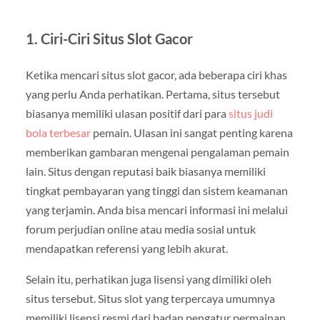
1. Ciri-Ciri Situs Slot Gacor
Ketika mencari situs slot gacor, ada beberapa ciri khas
yang perlu Anda perhatikan. Pertama, situs tersebut
biasanya memiliki ulasan positif dari para
situs judi
bola terbesar
pemain. Ulasan ini sangat penting karena
memberikan gambaran mengenai pengalaman pemain
lain. Situs dengan reputasi baik biasanya memiliki
tingkat pembayaran yang tinggi dan sistem keamanan
yang terjamin. Anda bisa mencari informasi ini melalui
forum perjudian online atau media sosial untuk
mendapatkan referensi yang lebih akurat.
Selain itu, perhatikan juga lisensi yang dimiliki oleh
situs tersebut. Situs slot yang terpercaya umumnya
memiliki lisensi resmi dari badan pengatur permainan