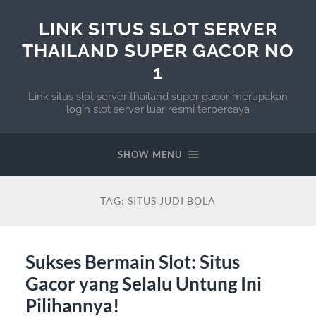
LINK SITUS SLOT SERVER
THAILAND SUPER GACOR NO
1
Link situs slot server thailand super gacor merupakan
login slot server luar resmi terpercaya
SHOW MENU
TAG:
SITUS JUDI BOLA
Sukses Bermain Slot: Situs
Gacor yang Selalu Untung Ini
Pilihannya!