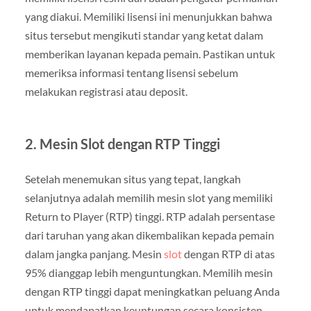
yang diakui. Memiliki lisensi ini menunjukkan bahwa
situs tersebut mengikuti standar yang ketat dalam
memberikan layanan kepada pemain. Pastikan untuk
memeriksa informasi tentang lisensi sebelum
melakukan registrasi atau deposit.
2. Mesin Slot dengan RTP Tinggi
Setelah menemukan situs yang tepat, langkah
selanjutnya adalah memilih mesin slot yang memiliki
Return to Player (RTP) tinggi. RTP adalah persentase
dari taruhan yang akan dikembalikan kepada pemain
dalam jangka panjang. Mesin
slot
dengan RTP di atas
95% dianggap lebih menguntungkan. Memilih mesin
dengan RTP tinggi dapat meningkatkan peluang Anda
untuk mendapatkan keuntungan secara konsisten.