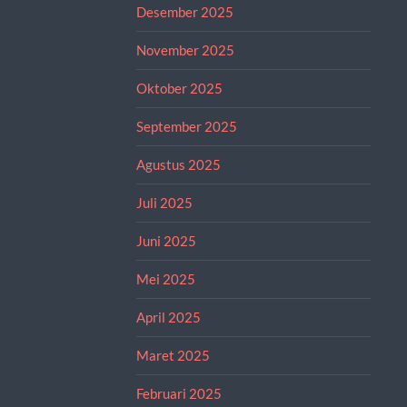
Desember 2025
November 2025
Oktober 2025
September 2025
Agustus 2025
Juli 2025
Juni 2025
Mei 2025
April 2025
Maret 2025
Februari 2025