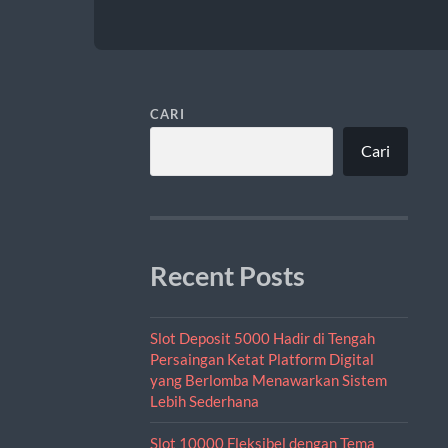
CARI
Cari
Recent Posts
Slot Deposit 5000 Hadir di Tengah
Persaingan Ketat Platform Digital
yang Berlomba Menawarkan Sistem
Lebih Sederhana
Slot 10000 Fleksibel dengan Tema