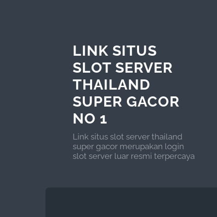
LINK SITUS
SLOT SERVER
THAILAND
SUPER GACOR
NO 1
Link situs slot server thailand
super gacor merupakan login
slot server luar resmi terpercaya