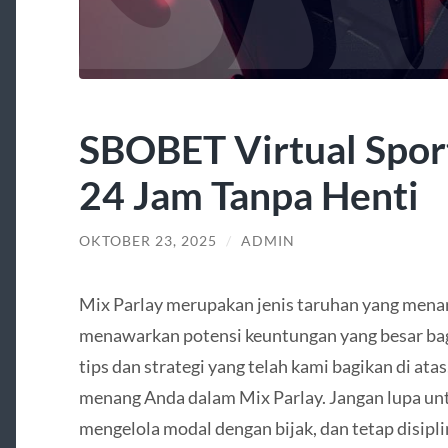
SBOBET Virtual Sport
24 Jam Tanpa Henti
OKTOBER 23, 2025
/
ADMIN
Mix Parlay merupakan jenis taruhan yang menar
menawarkan potensi keuntungan yang besar ba
tips dan strategi yang telah kami bagikan di at
menang Anda dalam Mix Parlay. Jangan lupa unt
mengelola modal dengan bijak, dan tetap disipli