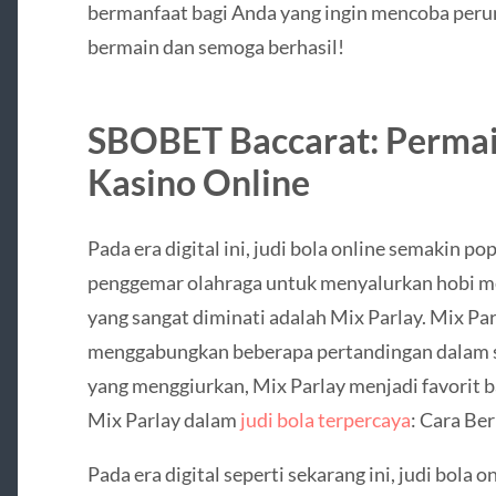
bermanfaat bagi Anda yang ingin mencoba peru
bermain dan semoga berhasil!
SBOBET Baccarat: Permai
Kasino Online
Pada era digital ini, judi bola online semakin p
penggemar olahraga untuk menyalurkan hobi mer
yang sangat diminati adalah Mix Parlay. Mix P
menggabungkan beberapa pertandingan dalam sa
yang menggiurkan, Mix Parlay menjadi favorit b
Mix Parlay dalam
judi bola terpercaya
: Cara Be
Pada era digital seperti sekarang ini, judi bola 