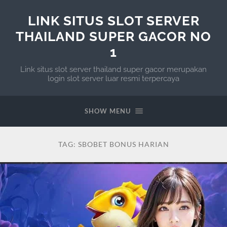
LINK SITUS SLOT SERVER
THAILAND SUPER GACOR NO
1
Link situs slot server thailand super gacor merupakan
login slot server luar resmi terpercaya
SHOW MENU
TAG:
SBOBET BONUS HARIAN