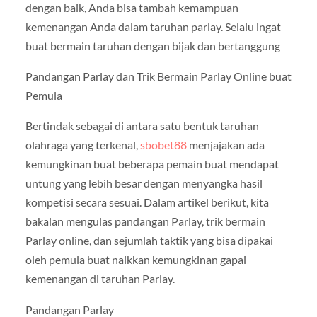
dengan baik, Anda bisa tambah kemampuan
kemenangan Anda dalam taruhan parlay. Selalu ingat
buat bermain taruhan dengan bijak dan bertanggung
Pandangan Parlay dan Trik Bermain Parlay Online buat
Pemula
Bertindak sebagai di antara satu bentuk taruhan
olahraga yang terkenal,
sbobet88
menjajakan ada
kemungkinan buat beberapa pemain buat mendapat
untung yang lebih besar dengan menyangka hasil
kompetisi secara sesuai. Dalam artikel berikut, kita
bakalan mengulas pandangan Parlay, trik bermain
Parlay online, dan sejumlah taktik yang bisa dipakai
oleh pemula buat naikkan kemungkinan gapai
kemenangan di taruhan Parlay.
Pandangan Parlay