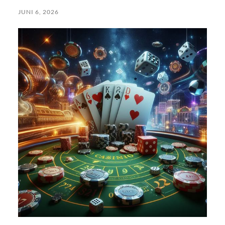
JUNI 6, 2026