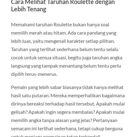
Cara Melihat Taruhan Roulette dengan
Lebih Tenang
Memahami taruhan Roulette bukan hanya soal
memilih merah atau hitam. Ada cara pandang yang
lebih luas, yaitu mengenali karakter setiap pilihan.
Taruhan yang terlihat sederhana belum tentu selalu
cocok untuk semua situasi, begitu juga taruhan angka
langsung yang tampak menantang belum tentu perlu
dipilih terus-menerus.
Pemain yang lebih sabar biasanya tidak hanya melihat
hasil satu putaran. Mereka memperhatikan bagaimana
dirinya bereaksi terhadap hasil tersebut. Apakah mulai
gelisah? Apakah ingin segera membalas? Apakah mulai
memilih angka tanpa alasan yang jelas? Pertanyaan
semacam ini terlihat sederhana, tetapi cukup berguna
untuk menjaga permainan tetap terkendali.