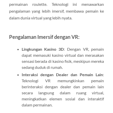
permainan roulette. Teknologi ini menawarkan
pengalaman yang lebih imersif, membawa pemain ke
dalam dunia virtual yang lebih nyata.
Pengalaman Imersif dengan VR:
Lingkungan Kasino 3D
: Dengan VR, pemain
dapat memasuki kasino virtual dan merasakan
sensasi berada di kasino fisik, meskipun mereka
sedang duduk di rumah.
Interaksi dengan Dealer dan Pemain Lain
:
Teknologi VR memungkinkan pemain
berinteraksi dengan dealer dan pemain lain
secara langsung dalam ruang virtual,
meningkatkan elemen sosial dan interaktif
dalam permainan.