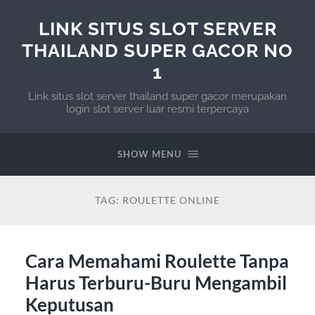
LINK SITUS SLOT SERVER
THAILAND SUPER GACOR NO
1
Link situs slot server thailand super gacor merupakan
login slot server luar resmi terpercaya
SHOW MENU
TAG:
ROULETTE ONLINE
Cara Memahami Roulette Tanpa
Harus Terburu-Buru Mengambil
Keputusan