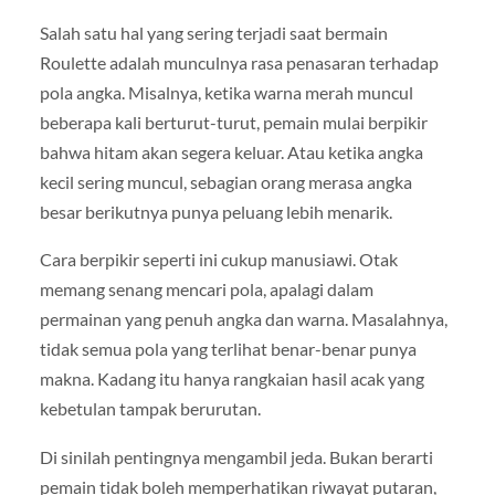
Salah satu hal yang sering terjadi saat bermain
Roulette adalah munculnya rasa penasaran terhadap
pola angka. Misalnya, ketika warna merah muncul
beberapa kali berturut-turut, pemain mulai berpikir
bahwa hitam akan segera keluar. Atau ketika angka
kecil sering muncul, sebagian orang merasa angka
besar berikutnya punya peluang lebih menarik.
Cara berpikir seperti ini cukup manusiawi. Otak
memang senang mencari pola, apalagi dalam
permainan yang penuh angka dan warna. Masalahnya,
tidak semua pola yang terlihat benar-benar punya
makna. Kadang itu hanya rangkaian hasil acak yang
kebetulan tampak berurutan.
Di sinilah pentingnya mengambil jeda. Bukan berarti
pemain tidak boleh memperhatikan riwayat putaran,