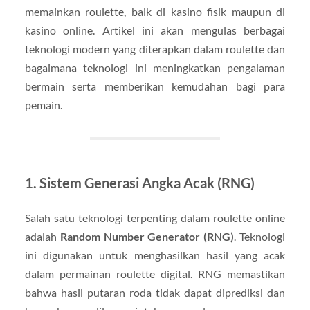
memainkan roulette, baik di kasino fisik maupun di
kasino online. Artikel ini akan mengulas berbagai
teknologi modern yang diterapkan dalam roulette dan
bagaimana teknologi ini meningkatkan pengalaman
bermain serta memberikan kemudahan bagi para
pemain.
1. Sistem Generasi Angka Acak (RNG)
Salah satu teknologi terpenting dalam roulette online
adalah
Random Number Generator (RNG)
. Teknologi
ini digunakan untuk menghasilkan hasil yang acak
dalam permainan roulette digital. RNG memastikan
bahwa hasil putaran roda tidak dapat diprediksi dan