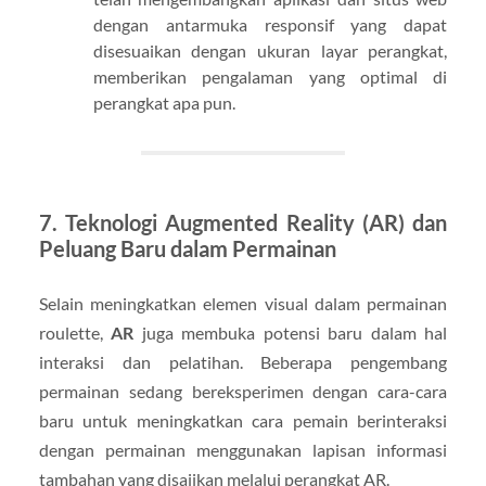
dengan antarmuka responsif yang dapat
disesuaikan dengan ukuran layar perangkat,
memberikan pengalaman yang optimal di
perangkat apa pun.
7. Teknologi Augmented Reality (AR) dan
Peluang Baru dalam Permainan
Selain meningkatkan elemen visual dalam permainan
roulette,
AR
juga membuka potensi baru dalam hal
interaksi dan pelatihan. Beberapa pengembang
permainan sedang bereksperimen dengan cara-cara
baru untuk meningkatkan cara pemain berinteraksi
dengan permainan menggunakan lapisan informasi
tambahan yang disajikan melalui perangkat AR.