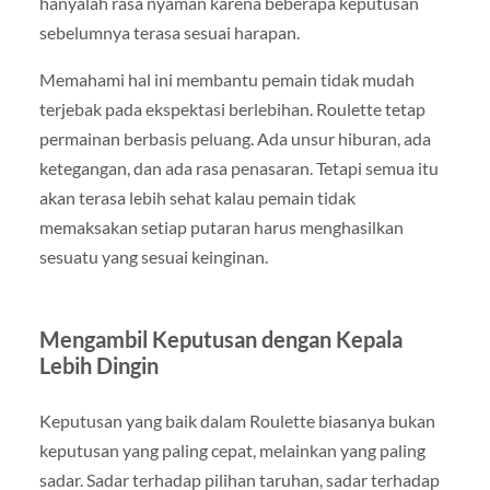
hanyalah rasa nyaman karena beberapa keputusan
sebelumnya terasa sesuai harapan.
Memahami hal ini membantu pemain tidak mudah
terjebak pada ekspektasi berlebihan. Roulette tetap
permainan berbasis peluang. Ada unsur hiburan, ada
ketegangan, dan ada rasa penasaran. Tetapi semua itu
akan terasa lebih sehat kalau pemain tidak
memaksakan setiap putaran harus menghasilkan
sesuatu yang sesuai keinginan.
Mengambil Keputusan dengan Kepala
Lebih Dingin
Keputusan yang baik dalam Roulette biasanya bukan
keputusan yang paling cepat, melainkan yang paling
sadar. Sadar terhadap pilihan taruhan, sadar terhadap