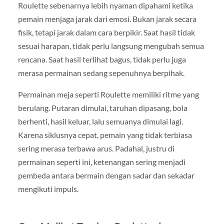
Roulette sebenarnya lebih nyaman dipahami ketika
pemain menjaga jarak dari emosi. Bukan jarak secara
fisik, tetapi jarak dalam cara berpikir. Saat hasil tidak
sesuai harapan, tidak perlu langsung mengubah semua
rencana. Saat hasil terlihat bagus, tidak perlu juga
merasa permainan sedang sepenuhnya berpihak.
Permainan meja seperti Roulette memiliki ritme yang
berulang. Putaran dimulai, taruhan dipasang, bola
berhenti, hasil keluar, lalu semuanya dimulai lagi.
Karena siklusnya cepat, pemain yang tidak terbiasa
sering merasa terbawa arus. Padahal, justru di
permainan seperti ini, ketenangan sering menjadi
pembeda antara bermain dengan sadar dan sekadar
mengikuti impuls.