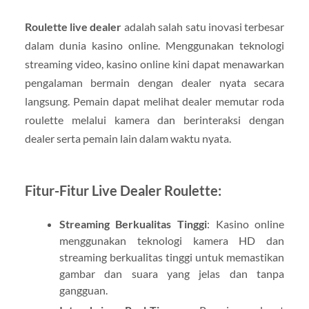
Roulette live dealer
adalah salah satu inovasi terbesar
dalam dunia kasino online. Menggunakan teknologi
streaming video, kasino online kini dapat menawarkan
pengalaman bermain dengan dealer nyata secara
langsung. Pemain dapat melihat dealer memutar roda
roulette melalui kamera dan berinteraksi dengan
dealer serta pemain lain dalam waktu nyata.
Fitur-Fitur Live Dealer Roulette:
Streaming Berkualitas Tinggi
: Kasino online
menggunakan teknologi kamera HD dan
streaming berkualitas tinggi untuk memastikan
gambar dan suara yang jelas dan tanpa
gangguan.