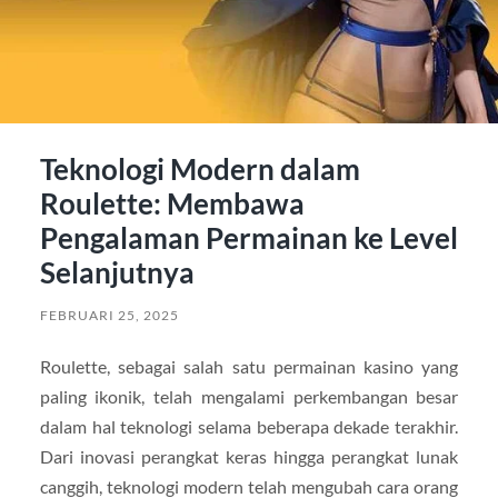
Teknologi Modern dalam
Roulette: Membawa
Pengalaman Permainan ke Level
Selanjutnya
FEBRUARI 25, 2025
Roulette, sebagai salah satu permainan kasino yang
paling ikonik, telah mengalami perkembangan besar
dalam hal teknologi selama beberapa dekade terakhir.
Dari inovasi perangkat keras hingga perangkat lunak
canggih, teknologi modern telah mengubah cara orang