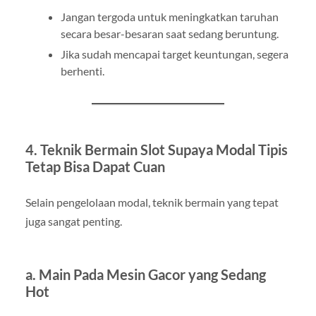
Jangan tergoda untuk meningkatkan taruhan
secara besar-besaran saat sedang beruntung.
Jika sudah mencapai target keuntungan, segera
berhenti.
4. Teknik Bermain Slot Supaya Modal Tipis
Tetap Bisa Dapat Cuan
Selain pengelolaan modal, teknik bermain yang tepat
juga sangat penting.
a. Main Pada Mesin Gacor yang Sedang
Hot