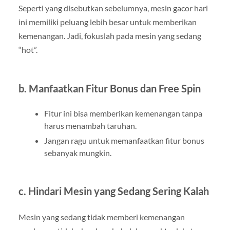
Seperti yang disebutkan sebelumnya, mesin gacor hari
ini memiliki peluang lebih besar untuk memberikan
kemenangan. Jadi, fokuslah pada mesin yang sedang
“hot”.
b. Manfaatkan Fitur Bonus dan Free Spin
Fitur ini bisa memberikan kemenangan tanpa
harus menambah taruhan.
Jangan ragu untuk memanfaatkan fitur bonus
sebanyak mungkin.
c. Hindari Mesin yang Sedang Sering Kalah
Mesin yang sedang tidak memberi kemenangan