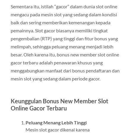
Sementara itu, istilah “gacor” dalam dunia slot online
mengacu pada mesin slot yang sedang dalam kondisi
baik dan sering memberikan kemenangan kepada
pemainnya. Slot gacor biasanya memiliki tingkat
pengembalian (RTP) yang tinggi dan fitur bonus yang
melimpah, sehingga peluang menang menjadi lebih
besar. Oleh karena itu, bonus new member slot online
gacor terbaru adalah penawaran khusus yang
menggabungkan manfaat dari bonus pendaftaran dan
mesin slot yang sedang dalam periode gacor.
Keunggulan Bonus New Member Slot
Online Gacor Terbaru
Peluang Menang Lebih Tinggi
Mesin slot gacor dikenal karena