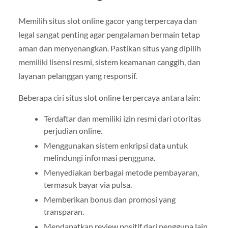
Memilih situs slot online gacor yang terpercaya dan
legal sangat penting agar pengalaman bermain tetap
aman dan menyenangkan. Pastikan situs yang dipilih
memiliki lisensi resmi, sistem keamanan canggih, dan
layanan pelanggan yang responsif.
Beberapa ciri situs slot online terpercaya antara lain:
Terdaftar dan memiliki izin resmi dari otoritas
perjudian online.
Menggunakan sistem enkripsi data untuk
melindungi informasi pengguna.
Menyediakan berbagai metode pembayaran,
termasuk bayar via pulsa.
Memberikan bonus dan promosi yang
transparan.
Mendapatkan review positif dari pengguna lain.