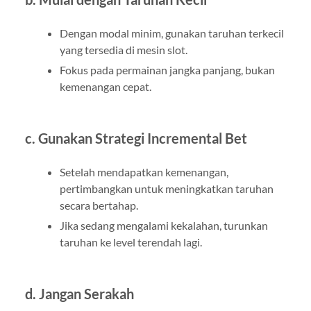
Dengan modal minim, gunakan taruhan terkecil
yang tersedia di mesin slot.
Fokus pada permainan jangka panjang, bukan
kemenangan cepat.
c. Gunakan Strategi Incremental Bet
Setelah mendapatkan kemenangan,
pertimbangkan untuk meningkatkan taruhan
secara bertahap.
Jika sedang mengalami kekalahan, turunkan
taruhan ke level terendah lagi.
d. Jangan Serakah