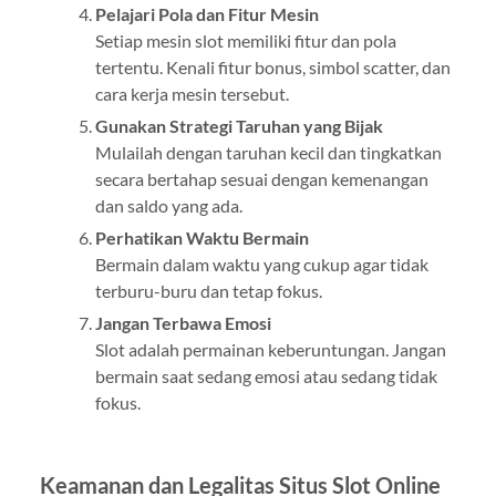
Pelajari Pola dan Fitur Mesin
Setiap mesin slot memiliki fitur dan pola
tertentu. Kenali fitur bonus, simbol scatter, dan
cara kerja mesin tersebut.
Gunakan Strategi Taruhan yang Bijak
Mulailah dengan taruhan kecil dan tingkatkan
secara bertahap sesuai dengan kemenangan
dan saldo yang ada.
Perhatikan Waktu Bermain
Bermain dalam waktu yang cukup agar tidak
terburu-buru dan tetap fokus.
Jangan Terbawa Emosi
Slot adalah permainan keberuntungan. Jangan
bermain saat sedang emosi atau sedang tidak
fokus.
Keamanan dan Legalitas Situs Slot Online