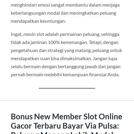
menghindari emosi sangat membantu dalam menjaga
keberlangsungan modal dan meningkatkan peluang
mendapatkan keuntungan.
Ingat, mesin slot adalah permainan peluang, sehingga
tidak ada jaminan 100% kemenangan. Tetapi, dengan
pengetahuan dan strategi yang matang, peluang untuk
mendapatkan cuan bisa dimaksimalkan. Jangan lupa
selalu bermain dengan bertanggung jawab dan jangan
pernah bermain melebihi kemampuan finansial Anda.
Bonus New Member Slot Online
Gacor Terbaru Bayar Via Pulsa: