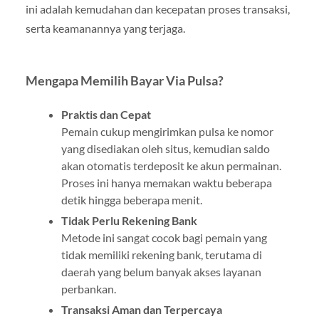
ini adalah kemudahan dan kecepatan proses transaksi,
serta keamanannya yang terjaga.
Mengapa Memilih Bayar Via Pulsa?
Praktis dan Cepat
Pemain cukup mengirimkan pulsa ke nomor
yang disediakan oleh situs, kemudian saldo
akan otomatis terdeposit ke akun permainan.
Proses ini hanya memakan waktu beberapa
detik hingga beberapa menit.
Tidak Perlu Rekening Bank
Metode ini sangat cocok bagi pemain yang
tidak memiliki rekening bank, terutama di
daerah yang belum banyak akses layanan
perbankan.
Transaksi Aman dan Terpercaya