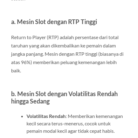
a. Mesin Slot dengan RTP Tinggi
Return to Player (RTP) adalah persentase dari total
taruhan yang akan dikembalikan ke pemain dalam
jangka panjang. Mesin dengan RTP tinggi (biasanya di
atas 96%) memberikan peluang kemenangan lebih
baik.
b. Mesin Slot dengan Volatilitas Rendah
hingga Sedang
Volatilitas Rendah
: Memberikan kemenangan
kecil secara terus-menerus, cocok untuk
pemain modal kecil agar tidak cepat habis.