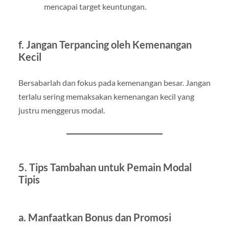
mencapai target keuntungan.
f. Jangan Terpancing oleh Kemenangan
Kecil
Bersabarlah dan fokus pada kemenangan besar. Jangan
terlalu sering memaksakan kemenangan kecil yang
justru menggerus modal.
5. Tips Tambahan untuk Pemain Modal
Tipis
a. Manfaatkan Bonus dan Promosi