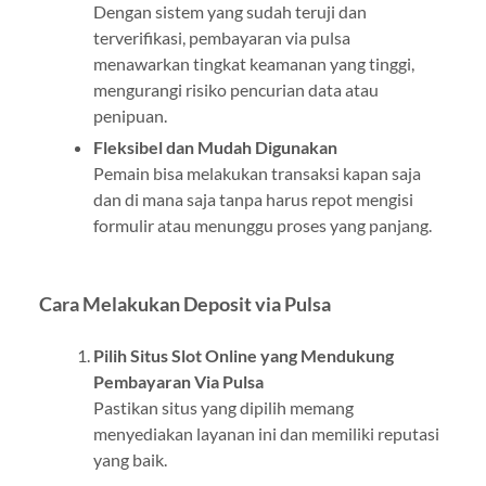
Dengan sistem yang sudah teruji dan
terverifikasi, pembayaran via pulsa
menawarkan tingkat keamanan yang tinggi,
mengurangi risiko pencurian data atau
penipuan.
Fleksibel dan Mudah Digunakan
Pemain bisa melakukan transaksi kapan saja
dan di mana saja tanpa harus repot mengisi
formulir atau menunggu proses yang panjang.
Cara Melakukan Deposit via Pulsa
Pilih Situs Slot Online yang Mendukung
Pembayaran Via Pulsa
Pastikan situs yang dipilih memang
menyediakan layanan ini dan memiliki reputasi
yang baik.