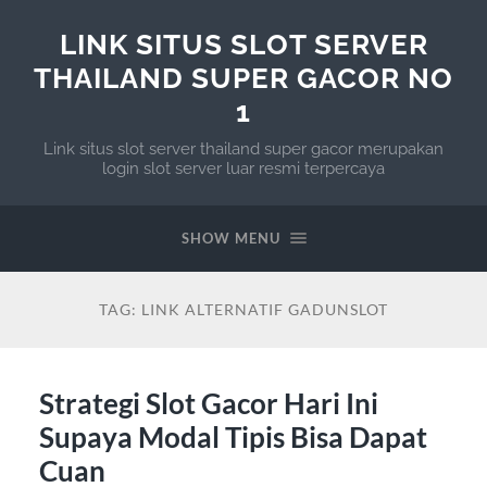
LINK SITUS SLOT SERVER
THAILAND SUPER GACOR NO
1
Link situs slot server thailand super gacor merupakan
login slot server luar resmi terpercaya
SHOW MENU
TAG:
LINK ALTERNATIF GADUNSLOT
Strategi Slot Gacor Hari Ini
Supaya Modal Tipis Bisa Dapat
Cuan