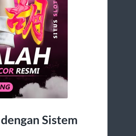
 dengan Sistem