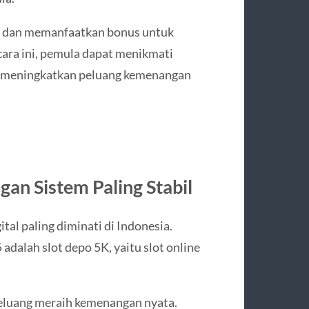
n, dan memanfaatkan bonus untuk
ra ini, pemula dapat menikmati
s meningkatkan peluang kemenangan
an Sistem Paling Stabil
tal paling diminati di Indonesia.
adalah slot depo 5K, yaitu slot online
peluang meraih kemenangan nyata.