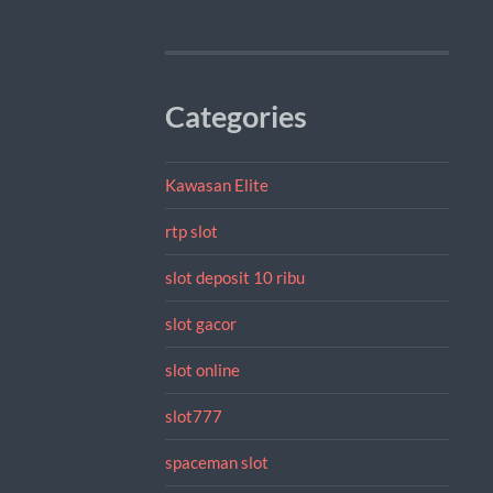
Categories
Kawasan Elite
rtp slot
slot deposit 10 ribu
slot gacor
slot online
slot777
spaceman slot