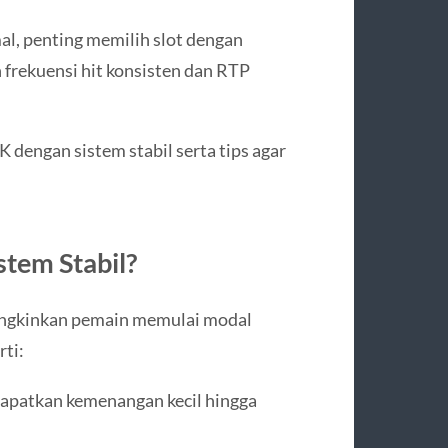
l, penting memilih slot dengan
n frekuensi hit konsisten dan RTP
 dengan sistem stabil serta tips agar
stem Stabil?
ungkinkan pemain memulai modal
rti:
apatkan kemenangan kecil hingga