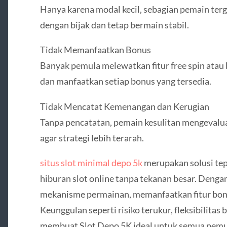
Hanya karena modal kecil, sebagian pemain ter
dengan bijak dan tetap bermain stabil.
Tidak Memanfaatkan Bonus
Banyak pemula melewatkan fitur free spin atau 
dan manfaatkan setiap bonus yang tersedia.
Tidak Mencatat Kemenangan dan Kerugian
Tanpa pencatatan, pemain kesulitan mengevaluas
agar strategi lebih terarah.
situs slot minimal depo 5k
merupakan solusi tep
hiburan slot online tanpa tekanan besar. Denga
mekanisme permainan, memanfaatkan fitur bonu
Keunggulan seperti risiko terukur, fleksibilita
membuat Slot Depo 5K ideal untuk semua pemu