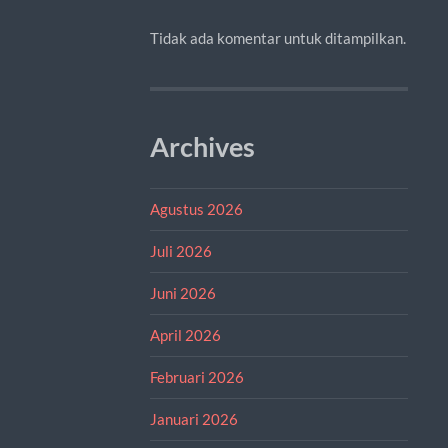
Tidak ada komentar untuk ditampilkan.
Archives
Agustus 2026
Juli 2026
Juni 2026
April 2026
Februari 2026
Januari 2026