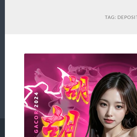
TAG:
DEPOSI