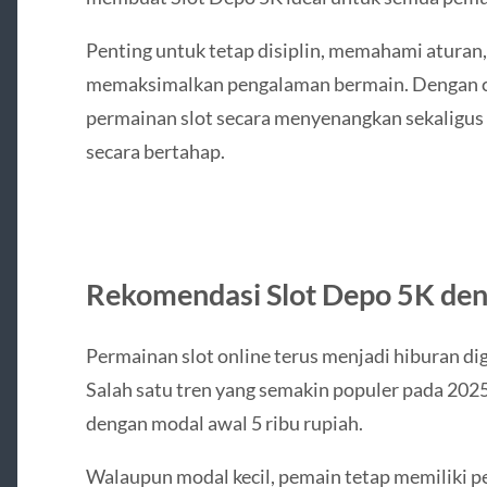
Penting untuk tetap disiplin, memahami atura
memaksimalkan pengalaman bermain. Dengan ca
permainan slot secara menyenangkan sekaligu
secara bertahap.
Rekomendasi Slot Depo 5K deng
Permainan slot online terus menjadi hiburan digi
Salah satu tren yang semakin populer pada 2025 
dengan modal awal 5 ribu rupiah.
Walaupun modal kecil, pemain tetap memiliki 