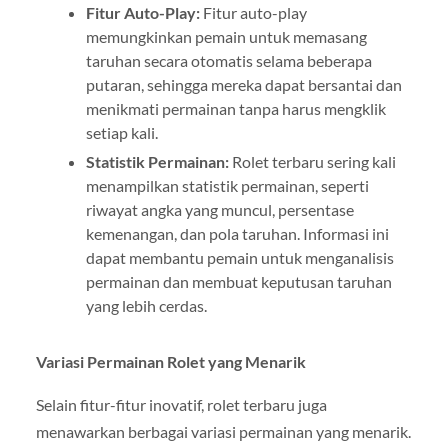
Fitur Auto-Play:
Fitur auto-play
memungkinkan pemain untuk memasang
taruhan secara otomatis selama beberapa
putaran, sehingga mereka dapat bersantai dan
menikmati permainan tanpa harus mengklik
setiap kali.
Statistik Permainan:
Rolet terbaru sering kali
menampilkan statistik permainan, seperti
riwayat angka yang muncul, persentase
kemenangan, dan pola taruhan. Informasi ini
dapat membantu pemain untuk menganalisis
permainan dan membuat keputusan taruhan
yang lebih cerdas.
Variasi Permainan Rolet yang Menarik
Selain fitur-fitur inovatif, rolet terbaru juga
menawarkan berbagai variasi permainan yang menarik.