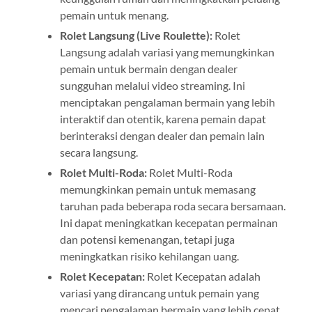
pemain untuk menang.
Rolet Langsung (Live Roulette):
Rolet
Langsung adalah variasi yang memungkinkan
pemain untuk bermain dengan dealer
sungguhan melalui video streaming. Ini
menciptakan pengalaman bermain yang lebih
interaktif dan otentik, karena pemain dapat
berinteraksi dengan dealer dan pemain lain
secara langsung.
Rolet Multi-Roda:
Rolet Multi-Roda
memungkinkan pemain untuk memasang
taruhan pada beberapa roda secara bersamaan.
Ini dapat meningkatkan kecepatan permainan
dan potensi kemenangan, tetapi juga
meningkatkan risiko kehilangan uang.
Rolet Kecepatan:
Rolet Kecepatan adalah
variasi yang dirancang untuk pemain yang
mencari pengalaman bermain yang lebih cepat.