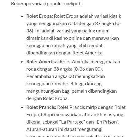
Beberapa variasi populer meliputi:
Rolet Eropa:
Rolet Eropa adalah variasi klasik
yang menggunakan roda dengan 37 angka (0-
36). Ini adalah variasi yang paling umum
dimainkan di kasino online dan menawarkan
keunggulan rumah yang lebih rendah
dibandingkan dengan Rolet Amerika.
Rolet Amerika:
Rolet Amerika menggunakan
roda dengan 38 angka (0-36 dan 00).
Penambahan angka 00 meningkatkan
keunggulan rumah, sehingga kurang
menguntungkan bagi pemain dibandingkan
dengan Rolet Eropa.
Rolet Prancis:
Rolet Prancis mirip dengan Rolet
Eropa, tetapi menawarkan aturan khusus yang
dikenal sebagai “La Partage” dan “En Prison”.
Aturan-aturan ini dapat mengurangi
keunggulan rumah dan meningkatkan peluang