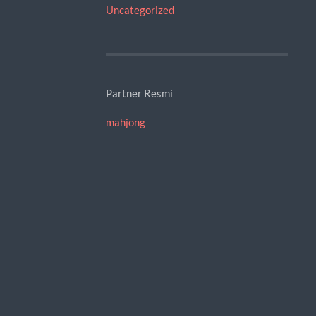
Uncategorized
Partner Resmi
mahjong