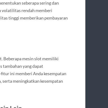
 menentukan seberapa sering dan
n volatilitas rendah memberi
ilitas tinggi memberikan pembayaran
t. Beberapa mesin slot memiliki
nus tambahan yang dapat
fitur ini memberi Anda kesempatan
a, serta meningkatkan kesempatan