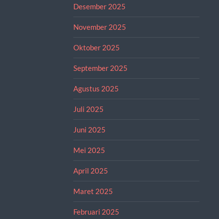
Desember 2025
November 2025
Oktober 2025
September 2025
Agustus 2025
Juli 2025
Juni 2025
Mei 2025
April 2025
Maret 2025
Februari 2025