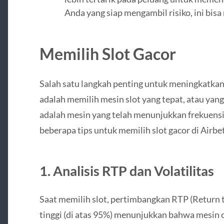
Anda yang siap mengambil risiko, ini bis
Memilih Slot Gacor
Salah satu langkah penting untuk meningkatka
adalah memilih mesin slot yang tepat, atau yang 
adalah mesin yang telah menunjukkan frekuensi
beberapa tips untuk memilih slot gacor di Airbe
1. Analisis RTP dan Volatilitas
Saat memilih slot, pertimbangkan RTP (Return to
tinggi (di atas 95%) menunjukkan bahwa mesin