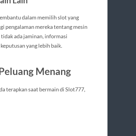
ain Lain
embantu dalam memilih slot yang
bagi pengalaman mereka tentang mesin
idak ada jaminan, informasi
eputusan yang lebih baik.
 Peluang Menang
da terapkan saat bermain di Slot777,