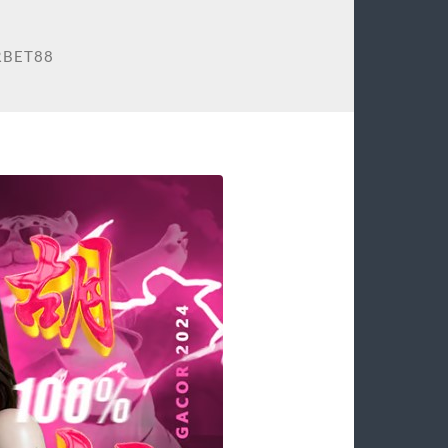
RBET88