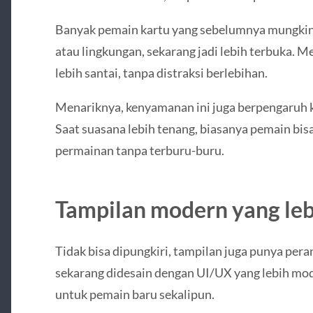
Banyak pemain kartu yang sebelumnya mungkin
atau lingkungan, sekarang jadi lebih terbuka. M
lebih santai, tanpa distraksi berlebihan.
Menariknya, kenyamanan ini juga berpengaruh 
Saat suasana lebih tenang, biasanya pemain bis
permainan tanpa terburu-buru.
Tampilan modern yang lebi
Tidak bisa dipungkiri, tampilan juga punya pera
sekarang didesain dengan UI/UX yang lebih mo
untuk pemain baru sekalipun.