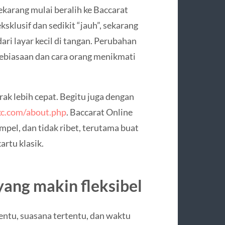
ekarang mulai beralih ke Baccarat
sklusif dan sedikit “jauh”, sekarang
ari layar kecil di tangan. Perubahan
l kebiasaan dan cara orang menikmati
erak lebih cepat. Begitu juga dengan
kc.com/about.php
. Baccarat Online
impel, dan tidak ribet, terutama buat
rtu klasik.
ang makin fleksibel
entu, suasana tertentu, dan waktu