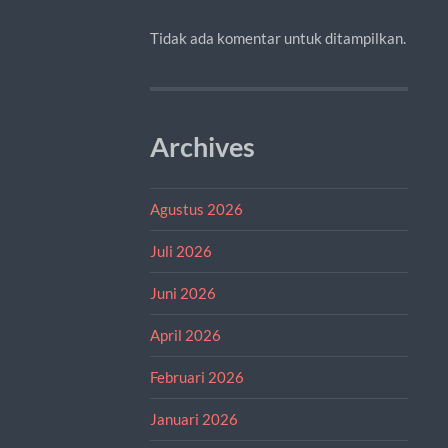
Tidak ada komentar untuk ditampilkan.
Archives
Agustus 2026
Juli 2026
Juni 2026
April 2026
Februari 2026
Januari 2026