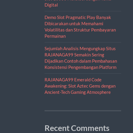
Digital
Demo Slot Pragmatic Play Banyak
Dibicarakan untuk Memahami
Volatilitas dan Struktur Pembayaran
Permainan
Sejumlah Analisis Mengungkap Situs
RAJANAGA99 Semakin Sering
Dijadikan Contoh dalam Pembahasan
Konsistensi Pengembangan Platform
RAJANAGA99 Emerald Code
Awakening: Slot Aztec Gems dengan
Ancient-Tech Gaming Atmosphere
Recent Comments