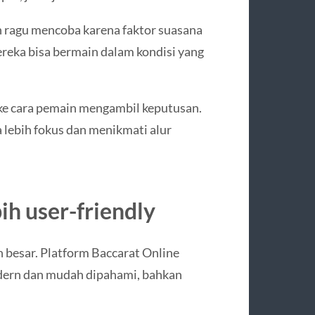
 ragu mencoba karena faktor suasana
ereka bisa bermain dalam kondisi yang
ke cara pemain mengambil keputusan.
a lebih fokus dan menikmati alur
h user-friendly
n besar. Platform Baccarat Online
dern dan mudah dipahami, bahkan