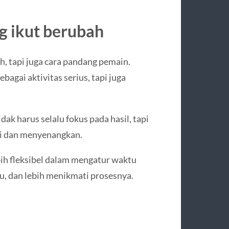
g ikut berubah
, tapi juga cara pandang pemain.
agai aktivitas serius, tapi juga
ak harus selalu fokus pada hasil, tapi
ai dan menyenangkan.
bih fleksibel dalam mengatur waktu
tu, dan lebih menikmati prosesnya.