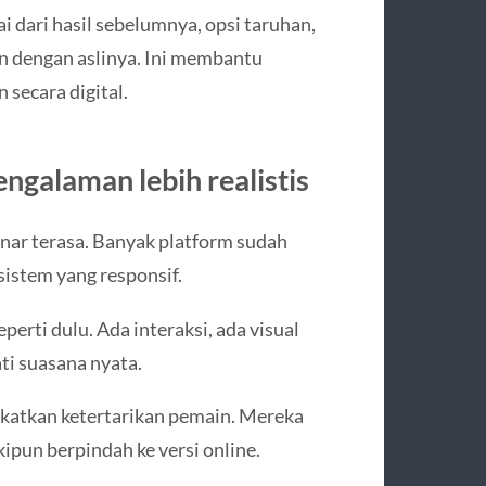
i dari hasil sebelumnya, opsi taruhan,
in dengan aslinya. Ini membantu
secara digital.
ngalaman lebih realistis
nar terasa. Banyak platform sudah
 sistem yang responsif.
perti dulu. Ada interaksi, ada visual
ti suasana nyata.
ngkatkan ketertarikan pemain. Mereka
ipun berpindah ke versi online.