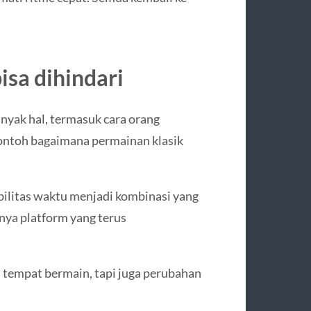
bisa dihindari
ak hal, termasuk cara orang
contoh bagaimana permainan klasik
bilitas waktu menjadi kombinasi yang
nya platform yang terus
n tempat bermain, tapi juga perubahan