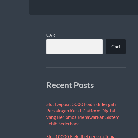
CARI
Cari
Recent Posts
Slot Deposit 5000 Hadir di Tengah
Persaingan Ketat Platform Digital
yang Berlomba Menawarkan Sistem
Lebih Sederhana
Slot 10000 Fleksibel dengan Tema