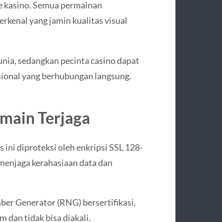
ive kasino. Semua permainan
rkenal yang jamin kualitas visual
unia, sedangkan pecinta casino dapat
ssional yang berhubungan langsung.
main Terjaga
ini diproteksi oleh enkripsi SSL 128-
menjaga kerahasiaan data dan
er Generator (RNG) bersertifikasi,
 dan tidak bisa diakali.