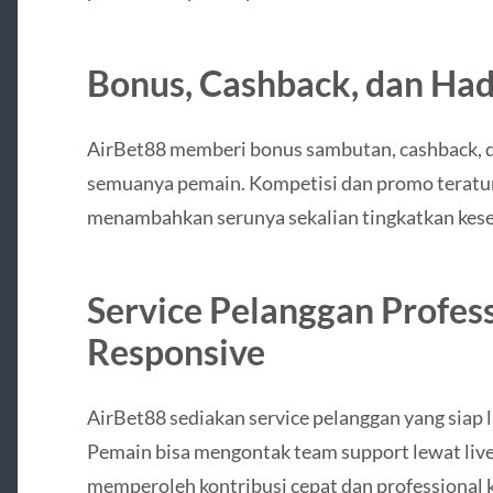
Bonus, Cashback, dan Ha
AirBet88 memberi bonus sambutan, cashback, d
semuanya pemain. Kompetisi dan promo teratur
menambahkan serunya sekalian tingkatkan ke
Service Pelanggan Profes
Responsive
AirBet88 sediakan service pelanggan yang siap 
Pemain bisa mengontak team support lewat live 
memperoleh kontribusi cepat dan professional k