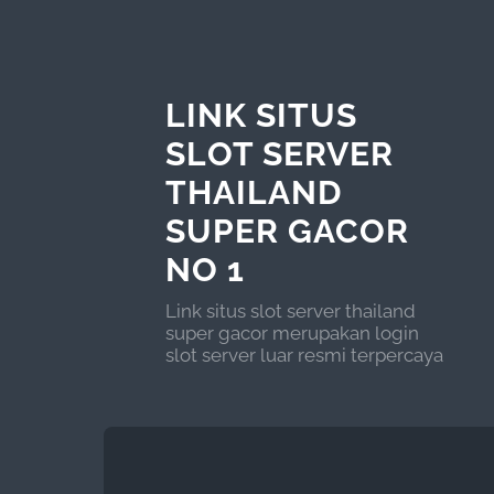
LINK SITUS
SLOT SERVER
THAILAND
SUPER GACOR
NO 1
Link situs slot server thailand
super gacor merupakan login
slot server luar resmi terpercaya