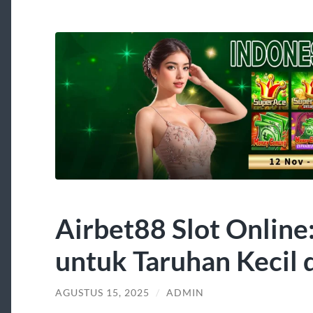
Airbet88 Slot Online:
untuk Taruhan Kecil 
AGUSTUS 15, 2025
/
ADMIN