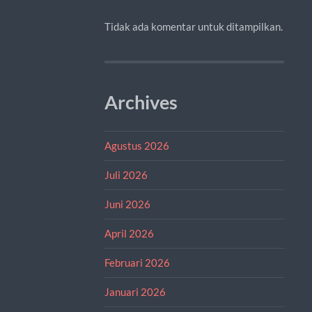
Tidak ada komentar untuk ditampilkan.
Archives
Agustus 2026
Juli 2026
Juni 2026
April 2026
Februari 2026
Januari 2026