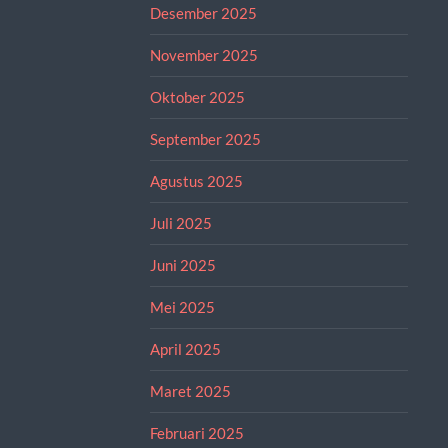
Desember 2025
November 2025
Oktober 2025
September 2025
Agustus 2025
Juli 2025
Juni 2025
Mei 2025
April 2025
Maret 2025
Februari 2025