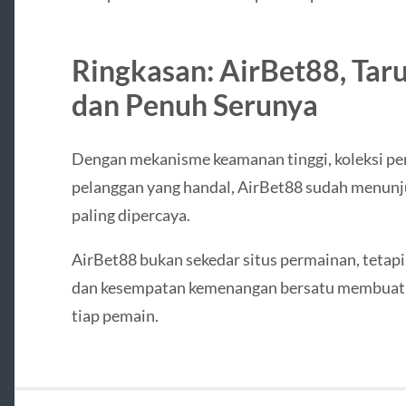
Ringkasan: AirBet88, Ta
dan Penuh Serunya
Dengan mekanisme keamanan tinggi, koleksi pe
pelanggan yang handal, AirBet88 sudah menunjuk
paling dipercaya.
AirBet88 bukan sekedar situs permainan, tetapi
dan kesempatan kemenangan bersatu membuat 
tiap pemain.