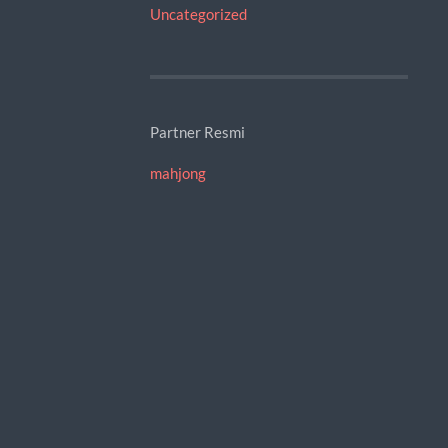
Uncategorized
Partner Resmi
mahjong