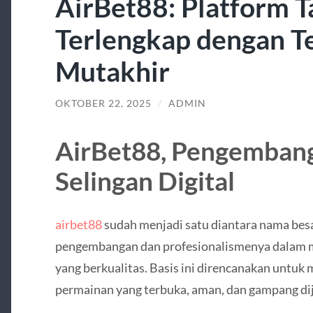
AirBet88: Platform T
Terlengkap dengan T
Mutakhir
OKTOBER 22, 2025
/
ADMIN
AirBet88, Pengemban
Selingan Digital
airbet88
sudah menjadi satu diantara nama besar
pengembangan dan profesionalismenya dalam
yang berkualitas. Basis ini direncanakan untuk
permainan yang terbuka, aman, dan gampang dij